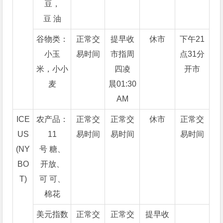
豆，
豆 油
谷物类：
正常交
提早收
休市
下午21
小玉
易时间
市指周
点31分
米，小小
四凌
开市
麦
晨01:30
AM
ICE
农产品：
正常交
正常交
休市
正常交
US
11
易时间
易时间
易时间
(NY
号 糖、
BO
开放、
T)
可 可、
棉花
美元指数
正常交
正常交
提早收