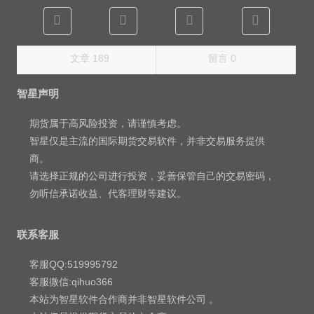
文章 189
留言 0
智星声明
期货属于高风险投资，请谨慎考虑。
智星仅是主流的国际期货交易软件，并非交易服务提供
商。
请选择正规的公司进行投资，妥善保管自己的交易密码，
勿听信承诺收益、代客理财等建议。
联系客服
客服QQ:519995792
客服微信:qihuo366
本站为智星软件合作商并非智星软件公司 。