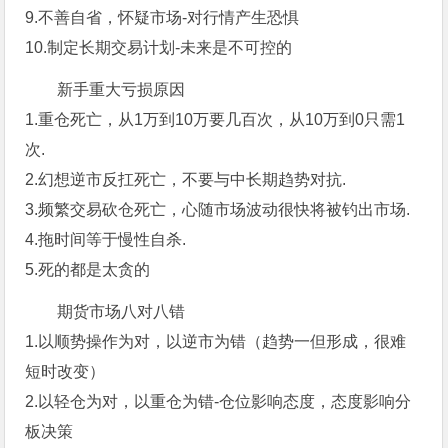
9.不善自省，怀疑市场-对行情产生恐惧
10.制定长期交易计划-未来是不可控的
新手重大亏损原因
1.重仓死亡，从1万到10万要几百次，从10万到0只需1
次.
2.幻想逆市反扛死亡，不要与中长期趋势对抗.
3.频繁交易砍仓死亡，心随市场波动很快将被钓出市场.
4.拖时间等于慢性自杀.
5.死的都是太贪的
期货市场八对八错
1.以顺势操作为对，以逆市为错（趋势一但形成，很难
短时改变）
2.以轻仓为对，以重仓为错-仓位影响态度，态度影响分
板决策