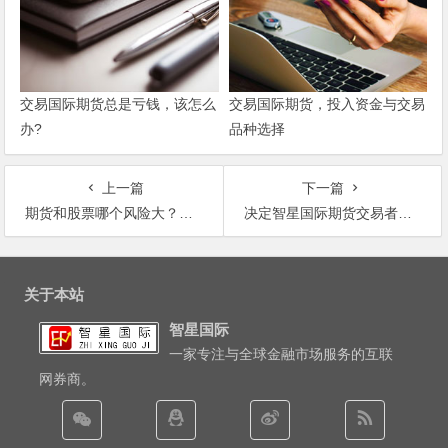
交易国际期货总是亏钱，该怎么
交易国际期货，投入资金与交易
办?
品种选择
上一篇
下一篇
期货和股票哪个风险大？（深度解读）
决定智星国际期货交易者盈利靠的是什么？
文
章
关于本站
导
智星国际
航
一家专注与全球金融市场服务的互联
网券商。