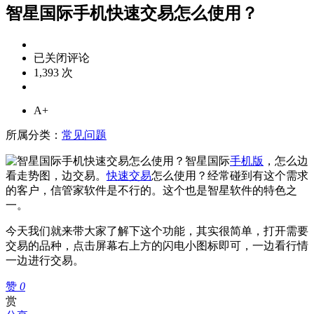
智星国际手机快速交易怎么使用？
智
已关闭评论
星
1,393 次
国
际
A+
手
机
所属分类：
常见问题
快
速
智星国际
手机版
，怎么边
交
看走势图，边交易。
快速交易
怎么使用？经常碰到有这个需求
易
的客户，信管家软件是不行的。这个也是智星软件的特色之
怎
一。
么
今天我们就来带大家了解下这个功能，其实很简单，打开需要
使
交易的品种，点击屏幕右上方的闪电小图标即可，一边看行情
用？
一边进行交易。
赞
0
赏