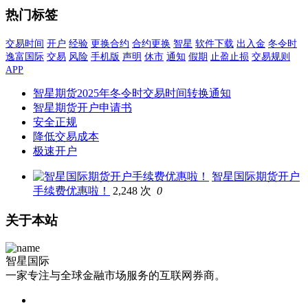
热门标签
交易时间
开户
经验
更换合约
合约更换
智星
软件下载
出入金
冬令时
逸富国际
交易
风险
手机版
声明
休市
通知
假期
止盈止损
交易规则
APP
智星期货2025年冬令时交易时间转换通知
智星期货开户申请书
安全正规
降低交易成本
极速开户
智星国际期货开户
手续费优惠啦！
2,248 次
0
关于本站
智星国际
一家专注与全球金融市场服务的互联网券商。