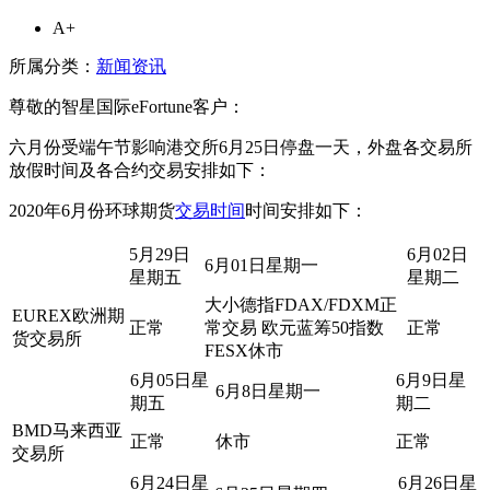
A+
所属分类：
新闻资讯
尊敬的智星国际eFortune客户：
六月份受端午节影响港交所6月25日停盘一天，外盘各交易所
放假时间及各合约交易安排如下：
2020年6月份环球期货
交易时间
时间安排如下：
5月29日
6月02日
6月01日星期一
星期五
星期二
大小德指FDAX/FDXM正
EUREX欧洲期
正常
常交易 欧元蓝筹50指数
正常
货交易所
FESX休市
6月05日星
6月9日星
6月8日星期一
期五
期二
BMD马来西亚
正常
休市
正常
交易所
6月24日星
6月26日星